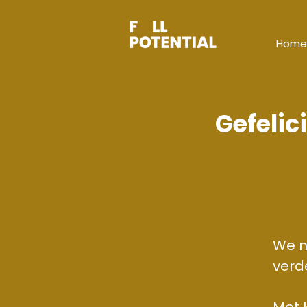
Home
Gefelic
We n
verd